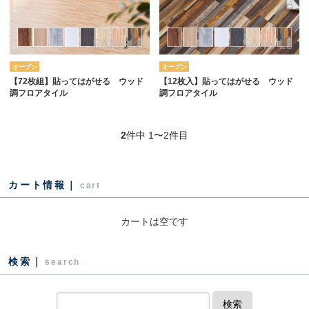
オープン
オープン
【72枚組】貼ってはがせる ウッド
【12枚入】貼ってはがせる ウッド
調フロアタイル
調フロアタイル
2
件中 1〜2件目
カート情報｜
cart
カートは空です
検索｜
search
検索