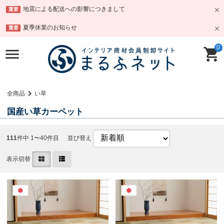
地震による配送への影響につきまして
重要
夏季休業のお知らせ
重要
0
全商品
い草
国産い草カーペット
111
件中 1〜40件目
並び替え
表示切替