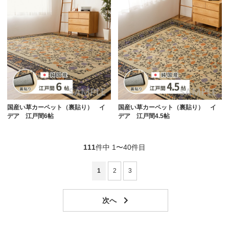
国産い草カーペット（裏貼り） イ
国産い草カーペット（裏貼り） イ
デア 江戸間6帖
デア 江戸間4.5帖
111
件中 1〜40件目
1
2
3