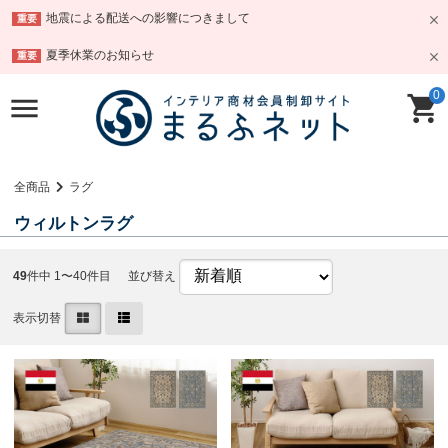
地震による配送への影響につきまして
重要
夏季休業のお知らせ
重要
0
全商品
ラグ
ウィルトンラグ
49
件中 1〜40件目
並び替え
表示切替