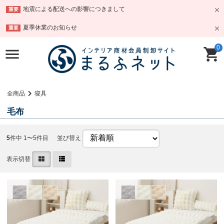
地震による配送への影響につきまして
重要
夏季休業のお知らせ
重要
0
全商品
寝具
毛布
5
件中 1〜5件目
並び替え
表示切替