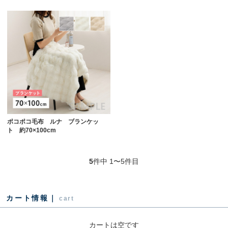
ポコポコ毛布 ルナ ブランケッ
ト 約70×100cm
5
件中 1〜5件目
カート情報｜
cart
カートは空です