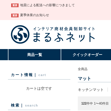
地震による配送への影響につきまして
重要
夏季休業のお知らせ
重要
商品一覧
クイック
オーダー
全商品
カート情報｜
cart
マット
カートは空です
キッチンマット
122
件中 1〜40件目
検索｜
search