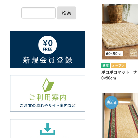
検索
オープン
ポコポコマット ナ
0×90cm