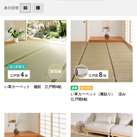
表示切替
い草カーペット 備前 江戸間4帖
オープン
い草カーペット（裏貼り） 涼み
江戸間8帖