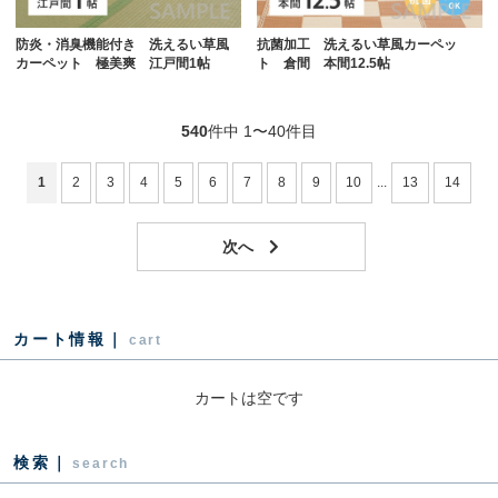
防炎・消臭機能付き 洗えるい草風
抗菌加工 洗えるい草風カーペッ
カーペット 極美爽 江戸間1帖
ト 倉間 本間12.5帖
540
件中 1〜40件目
1
2
3
4
5
6
7
8
9
10
...
13
14
カート情報｜
cart
カートは空です
検索｜
search