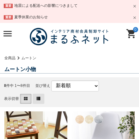
地震による配送への影響につきまして
重要
夏季休業のお知らせ
重要
0
全商品
ムートン
ムートン小物
8
件中 1〜8件目
並び替え
表示切替