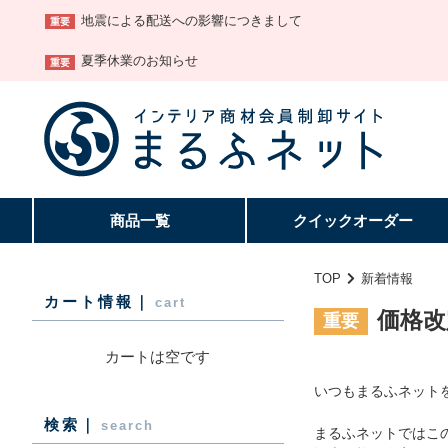
地震による配送への影響につきまして
重要
夏季休業のお知らせ
重要
商品一覧
クイック
オーダー
TOP
新着情報
カート情報｜
cart
価格改
重要
カートは空です
いつもまるふネット
検索｜
search
まるふネットではこ