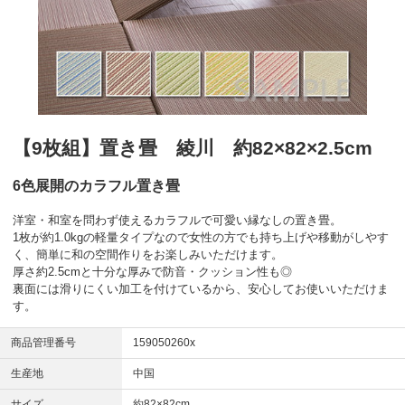
【9枚組】置き畳 綾川 約82×82×2.5cm
6色展開のカラフル置き畳
洋室・和室を問わず使えるカラフルで可愛い縁なしの置き畳。
1枚が約1.0kgの軽量タイプなので女性の方でも持ち上げや移動がしやす
く、簡単に和の空間作りをお楽しみいただけます。
厚さ約2.5cmと十分な厚みで防音・クッション性も◎
裏面には滑りにくい加工を付けているから、安心してお使いいただけま
す。
商品管理番号
159050260x
生産地
中国
サイズ
約82×82cm