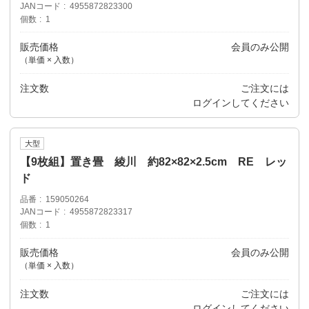
JANコード
4955872823300
個数
1
販売価格
会員のみ公開
（単価 × 入数）
注文数
ご注文には
ログイン
してください
大型
【9枚組】置き畳 綾川 約82×82×2.5cm RE レッ
ド
品番
159050264
JANコード
4955872823317
個数
1
販売価格
会員のみ公開
（単価 × 入数）
注文数
ご注文には
ログイン
してください