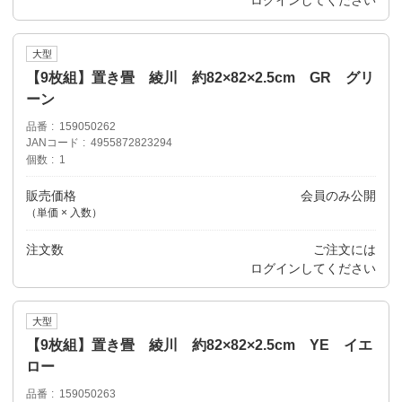
ログイン
してください
大型
【9枚組】置き畳 綾川 約82×82×2.5cm GR グリ
ーン
品番
159050262
JANコード
4955872823294
個数
1
販売価格
会員のみ公開
（単価 × 入数）
注文数
ご注文には
ログイン
してください
大型
【9枚組】置き畳 綾川 約82×82×2.5cm YE イエ
ロー
品番
159050263