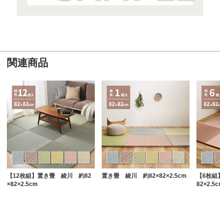
関連商品
【12枚組】置き畳 綾川 約82
置き畳 綾川 約82×82×2.5cm
【6枚組
×82×2.5cm
82×2.5