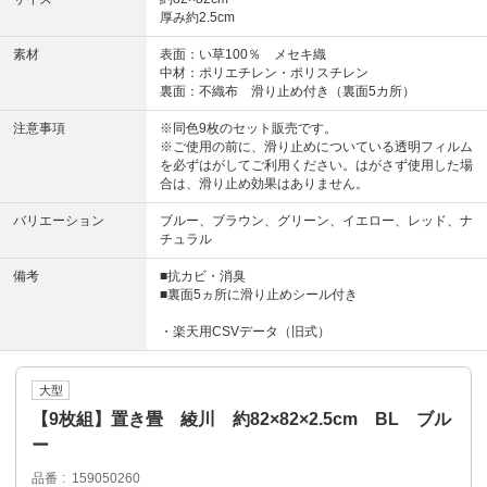
厚み約2.5cm
素材
表面：い草100％ メセキ織
中材：ポリエチレン・ポリスチレン
裏面：不織布 滑り止め付き（裏面5カ所）
注意事項
※同色9枚のセット販売です。
※ご使用の前に、滑り止めについている透明フィルム
を必ずはがしてご利用ください。はがさず使用した場
合は、滑り止め効果はありません。
バリエーション
ブルー、ブラウン、グリーン、イエロー、レッド、ナ
チュラル
備考
■抗カビ・消臭
■裏面5ヵ所に滑り止めシール付き
・楽天用CSVデータ（旧式）
大型
【9枚組】置き畳 綾川 約82×82×2.5cm BL ブル
ー
品番
159050260