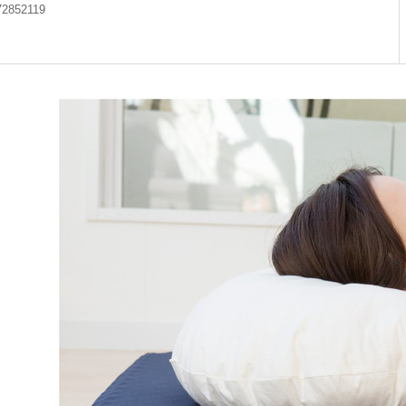
72852119
ン