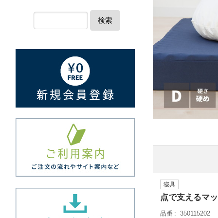
検索
寝具
点で支えるマット
品番
350115202