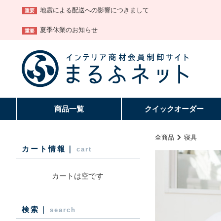
地震による配送への影響につきまして
重要
夏季休業のお知らせ
重要
商品一覧
クイック
オーダー
全商品
寝具
カート情報｜
cart
カートは空です
検索｜
search