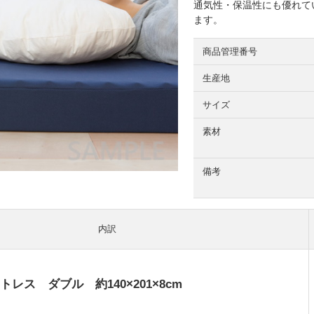
通気性・保温性にも優れて
ます。
商品管理番号
生産地
サイズ
素材
備考
内訳
レス ダブル 約140×201×8cm