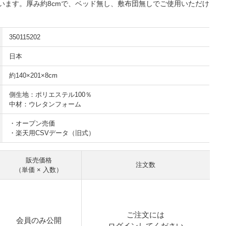
います。厚み約8cmで、ベッド無し、敷布団無しでご使用いただけ
350115202
日本
約140×201×8cm
側生地：ポリエステル100％
中材：ウレタンフォーム
・オープン売価
・楽天用CSVデータ（旧式）
販売価格
注文数
（単価 × 入数）
ご注文には
会員のみ公開
ログイン
してください