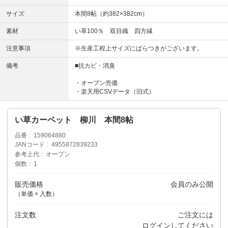
サイズ
本間8帖（約382×382cm）
素材
い草100％ 双目織 四方縁
注意事項
※生産工程上サイズにばらつきがございます。
備考
■抗カビ・消臭
・オープン売価
・楽天用CSVデータ（旧式）
い草カーペット 柳川 本間8帖
品番
159064880
JANコード
4955872839233
参考上代
オープン
個数
1
販売価格
会員のみ公開
（単価 × 入数）
注文数
ご注文には
ログイン
してください