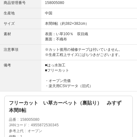
商品管理番号
158005080
生産地
中国
サイズ
本間8帖（約382×382cm）
素材
表面：い草100％ 双目織
裏面：不織布
注意事項
※カット後用の補修テープは付いていません。
※生産工程上サイズにばらつきがございます。
備考
■はっ水加工
■フリーカット
・オープン売価
・楽天用CSVデータ（旧式）
フリーカット い草カーペット（裏貼り） みすず
本間8帖
品番
158005080
JANコード
4955872530345
参考上代
オープン
個数
1