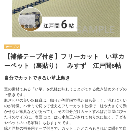
オープン
【補修テープ付き】フリーカット い草カ
ーペット（裏貼り） みすず 江戸間6帖
自分でカットできるい草上敷き
畳の素材である「い草」を気軽に味わうことができる敷き詰めタイプの
上敷きです。
肌ざわりの良い双目織は、織りが等間隔で見た目も美しく、汚れにくい
のが特徴。ハサミで切って使えるフリーカット仕様で、柱や大きくて動
かせない家具などがあっても、その部分だけカットすればお部屋にぴっ
たりのサイズに。表面には、はっ水加工がされており水に強く、子ども
やペットのいる家庭にもおすすめです。
縁と同柄の補修用テープ付きで、カットしたところもきれいに隠せて自