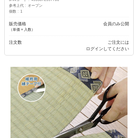
参考上代
オープン
個数
1
販売価格
会員のみ公開
（単価 × 入数）
注文数
ご注文には
ログイン
してください