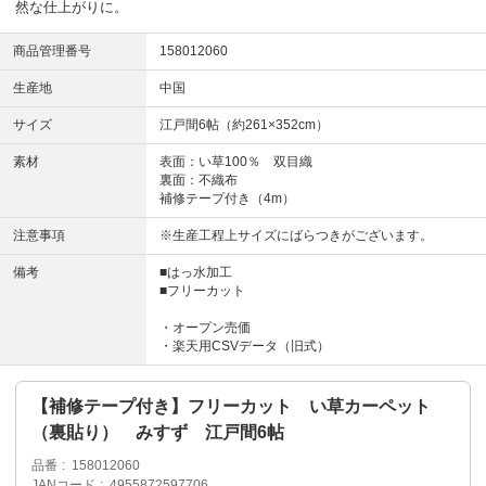
然な仕上がりに。
商品管理番号
158012060
生産地
中国
サイズ
江戸間6帖（約261×352cm）
素材
表面：い草100％ 双目織
裏面：不織布
補修テープ付き（4m）
注意事項
※生産工程上サイズにばらつきがございます。
備考
■はっ水加工
■フリーカット
・オープン売価
・楽天用CSVデータ（旧式）
【補修テープ付き】フリーカット い草カーペット
（裏貼り） みすず 江戸間6帖
品番
158012060
JANコード
4955872597706