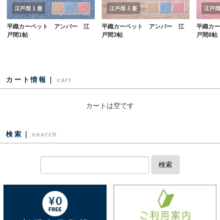
平織カーペット アンバー 江
平織カーペット アンバー 江
平織カー
戸間1帖
戸間3帖
戸間8帖
カート情報｜
cart
カートは空です
検索｜
search
検索