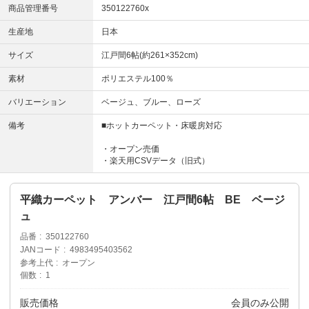
商品管理番号
350122760x
生産地
日本
サイズ
江戸間6帖(約261×352cm)
素材
ポリエステル100％
バリエーション
ベージュ、ブルー、ローズ
備考
■ホットカーペット・床暖房対応
・オープン売価
・楽天用CSVデータ（旧式）
平織カーペット アンバー 江戸間6帖 BE ベージ
ュ
品番
350122760
JANコード
4983495403562
参考上代
オープン
個数
1
販売価格
会員のみ公開