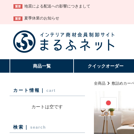
地震による配送への影響につきまして
重要
夏季休業のお知らせ
重要
商品一覧
クイック
オーダー
全商品
敷詰めカー
カート情報｜
cart
カートは空です
検索｜
search