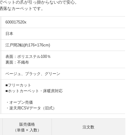
でペットの爪が引っ掛からないので安心。
洒落なカーペットです。
600017520x
日本
江戸間2帖(約176×176cm)
表面：ポリエステル100％
裏面：不織布
ベージュ、ブラック、グリーン
■フリーカット
■ホットカーペット・床暖房対応
・オープン売価
・楽天用CSVデータ（旧式）
販売価格
注文数
（単価 × 入数）