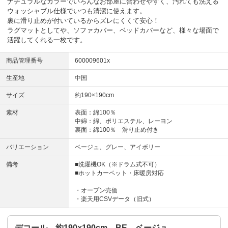
ナチュラルなカラーでいろんなお部屋に合わせやすく、汚れても洗える
ウォッシャブル仕様でいつも清潔に使えます。
裏に滑り止めが付いているからズレにくくて安心！
ラグマットとしてや、ソファカバー、ベッドカバーなど、様々な場面で
活躍してくれる一枚です。
商品管理番号
600009601x
生産地
中国
サイズ
約190×190cm
素材
表面：綿100％
中綿：綿、ポリエステル、レーヨン
裏面：綿100％ 滑り止め付き
バリエーション
ベージュ、グレー、アイボリー
備考
■洗濯機OK（※ドラム式不可）
■ホットカーペット・床暖房対応
・オープン売価
・楽天用CSVデータ（旧式）
デコール 約190×190cm BE ベージュ