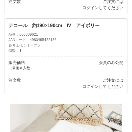
注文数
ご注文には
ログイン
してください
デコール 約190×190cm IV アイボリー
品番
600009621
JANコード
4983495422136
参考上代
オープン
個数
1
販売価格
会員のみ公開
（単価 × 入数）
注文数
ご注文には
ログイン
してください