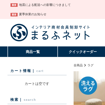
地震による配送への影響につきまして
重要
夏季休業のお知らせ
重要
商品一覧
クイック
オーダー
全商品
ラグ
カート情報｜
cart
カートは空です
検索｜
search