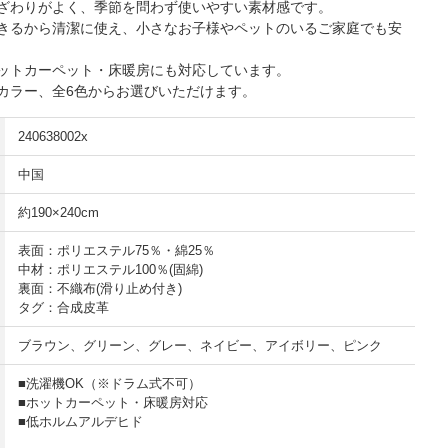
ざわりがよく、季節を問わず使いやすい素材感です。
きるから清潔に使え、小さなお子様やペットのいるご家庭でも安
ットカーペット・床暖房にも対応しています。
カラー、全6色からお選びいただけます。
240638002x
中国
約190×240cm
表面：ポリエステル75％・綿25％
中材：ポリエステル100％(固綿)
裏面：不織布(滑り止め付き)
タグ：合成皮革
ブラウン、グリーン、グレー、ネイビー、アイボリー、ピンク
■洗濯機OK（※ドラム式不可）
■ホットカーペット・床暖房対応
■低ホルムアルデヒド