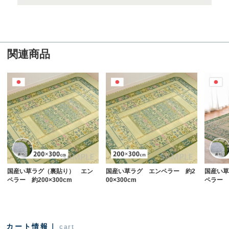
関連商品
国産い草ラグ（裏貼り） エン
国産い草ラグ エンペラー 約2
国産い草
ペラー 約200×300cm
00×300cm
ペラー 約
カート情報｜
cart