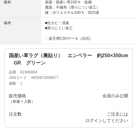
素材
表面：国産い草100％ 紋織
裏面：不織布（滑りにくい加工）
縁：ポリエステル100％ 四方縁
備考
■抗カビ・消臭
■滑りにくい加工
・楽天用CSVデータ（旧式）
国産い草ラグ（裏貼り） エンペラー 約250×350cm
GR グリーン
品番
81906804
JANコード
4955872699677
個数
1
販売価格
会員のみ公開
（単価 × 入数）
注文数
ご注文には
ログイン
してください