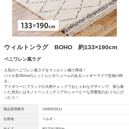
ウィルトンラグ BOHO 約133×190cm
ベニワレン風ラグ
人気のベニワレン風ラグをウィルトン織で再現！
パイル長35mmのふっくらとボリュームのあるシャギーラグで至福の時
を。
アイボリーにブラックの大柄チェックでおしゃれなデザインで、落ち着
いた色合いはモノトーンインテリアやシャービーな雰囲気のおうちにぴ
ったり！
商品管理番号
240650301x
生産地
ベルギ－
サイズ
約133×190cm