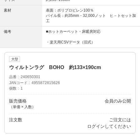
素材
表面：ポリプロピレン100％
パイル長：約35mm・32,000ノット ヒ－トセット加
工
備考
■ホットカーペット・床暖房対応
・楽天用CSVデータ（旧式）
大型
ウィルトンラグ BOHO 約133×190cm
品番
240650301
JANコード
4955872815626
個数
1
販売価格
会員のみ公開
（単価 × 入数）
注文数
ご注文には
ログイン
してください