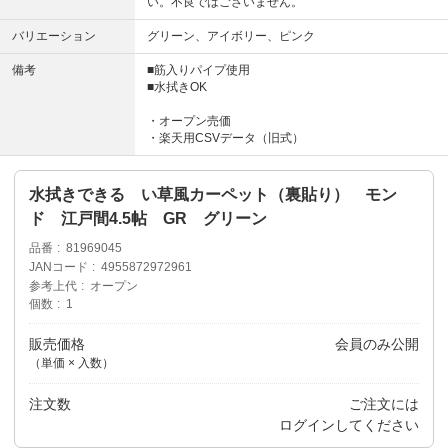
い。不良ではございません。
バリエーション
グリーン、アイボリー、ピンク
備考
■筋入りパイプ使用
■水拭きOK
・オープン売価
・楽天用CSVデータ（旧式）
水拭きできる い草風カーペット（裏貼り） モン
ド 江戸間4.5帖 GR グリーン
品番
81969045
JANコード
4955872972961
参考上代
オープン
個数
1
販売価格
会員のみ公開
（単価 × 入数）
注文数
ご注文には
ログイン
してください