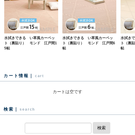
水拭きできる い草風カーペッ
水拭きできる い草風カーペッ
水拭きで
ト（裏貼り） モンド 江戸間1
ト（裏貼り） モンド 江戸間6
ト（裏貼
5帖
帖
帖
カート情報｜
cart
カートは空です
検索｜
search
検索