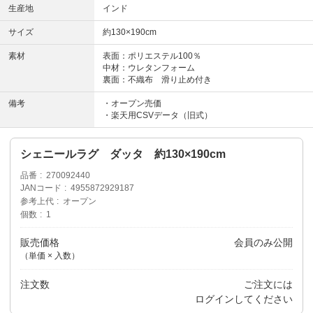
生産地
インド
サイズ
約130×190cm
素材
表面：ポリエステル100％
中材：ウレタンフォーム
裏面：不織布 滑り止め付き
備考
・オープン売価
・楽天用CSVデータ（旧式）
シェニールラグ ダッタ 約130×190cm
品番
270092440
JANコード
4955872929187
参考上代
オープン
個数
1
販売価格
会員のみ公開
（単価 × 入数）
注文数
ご注文には
ログイン
してください