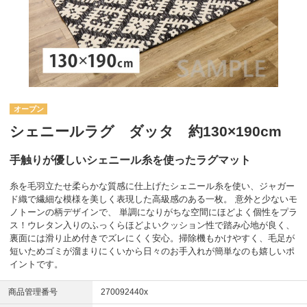
オープン
シェニールラグ ダッタ 約130×190cm
手触りが優しいシェニール糸を使ったラグマット
糸を毛羽立たせ柔らかな質感に仕上げたシェニール糸を使い、ジャガー
ド織で繊細な模様を美しく表現した高級感のある一枚。 意外と少ないモ
ノトーンの柄デザインで、 単調になりがちな空間にほどよく個性をプラ
ス！ウレタン入りのふっくらほどよいクッション性で踏み心地が良く、
裏面には滑り止め付きでズレにくく安心。掃除機もかけやすく、毛足が
短いためゴミが溜まりにくいから日々のお手入れが簡単なのも嬉しいポ
イントです。
商品管理番号
270092440x