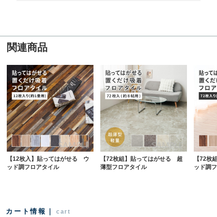
関連商品
【12枚入】貼ってはがせる ウ
【72枚組】貼ってはがせる 超
【72枚
ッド調フロアタイル
薄型フロアタイル
ッド調フ
カート情報｜
cart