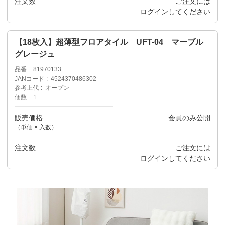
注文数
ご注文には
ログイン
してください
【18枚入】超薄型フロアタイル UFT-04 マーブル
グレージュ
品番
81970133
JANコード
4524370486302
参考上代
オープン
個数
1
販売価格
会員のみ公開
（単価 × 入数）
注文数
ご注文には
ログイン
してください