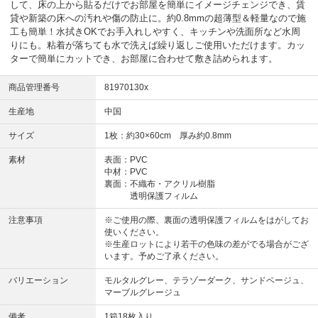
して、床の上から貼るだけでお部屋を簡単にイメージチェンジでき、賃
貸や新築の床への汚れや傷の防止に。約0.8mmの超薄型＆軽量なので施
工も簡単！水拭きOKでお手入れしやすく、キッチンや洗面所など水周
りにも。粘着が落ちても水で洗えば繰り返しご使用いただけます。カッ
ターで簡単にカットでき、お部屋に合わせて敷き詰められます。
商品管理番号
81970130x
生産地
中国
サイズ
1枚：約30×60cm 厚み約0.8mm
素材
表面：PVC
中材：PVC
裏面：不織布・アクリル樹脂
透明保護フィルム
注意事項
※ご使用の際、裏面の透明保護フィルムをはがしてお
使いください。
※生産ロットにより若干の色味の差がでる場合がござ
います。予めご了承ください。
バリエーション
モルタルグレー、テラゾーダーク、サンドベージュ、
マーブルグレージュ
備考
1箱18枚入り