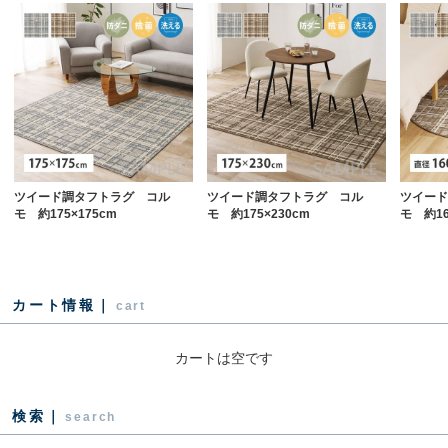
ツイード調タフトラグ コル
ツイード調タフトラグ コル
ツイード
モ 約175×175cm
モ 約175×230cm
モ 約1
カート情報｜
cart
カートは空です
検索｜
search