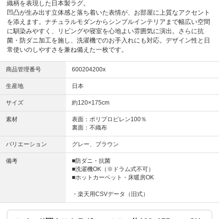
織柄を表現した日本製ラグ。
凹凸が生み出す立体感と落ち着いた表情が、お部屋に上質なアクセント
を添えます。ナチュラルモダンからシンプルインテリアまで幅広い空間
に馴染みやすく、リビングや寝室を心地よい雰囲気に演出。さらに抗
菌・防ダニ加工を施し、洗濯機でのお手入れにも対応。デザイン性と日
常使いのしやすさを兼ね備えた一枚です。
商品管理番号
600204200x
生産地
日本
サイズ
約120×175cm
素材
表面：ポリプロピレン100％
裏面：不織布
バリエーション
グレー、ブラウン
備考
■防ダニ・抗菌
■洗濯機OK（※ドラム式不可）
■ホットカーペット・床暖房OK
・楽天用CSVデータ（旧式）