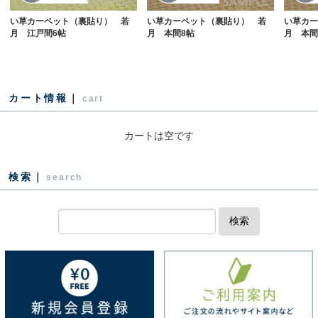
い草カーペット（裏貼り） 若
い草カーペット（裏貼り） 若
い草カー
月 江戸間6帖
月 本間8帖
月 本間4
カート情報｜
cart
カートは空です
検索｜
search
検索