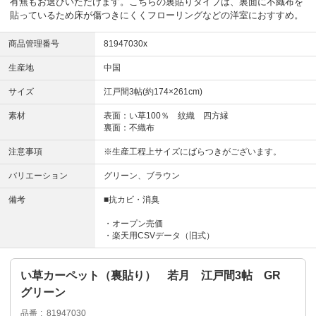
有無もお選びいただけます。こちらの裏貼りタイプは、裏面に不織布を
貼っているため床が傷つきにくくフローリングなどの洋室におすすめ。
商品管理番号
81947030x
生産地
中国
サイズ
江戸間3帖(約174×261cm)
素材
表面：い草100％ 紋織 四方縁
裏面：不織布
注意事項
※生産工程上サイズにばらつきがございます。
バリエーション
グリーン、ブラウン
備考
■抗カビ・消臭
・オープン売価
・楽天用CSVデータ（旧式）
い草カーペット（裏貼り） 若月 江戸間3帖 GR
グリーン
品番
81947030