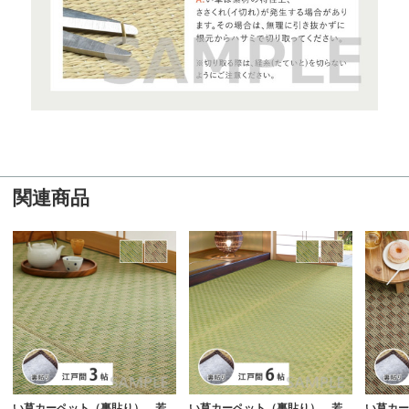
関連商品
い草カーペット（裏貼り） 若
い草カーペット（裏貼り） 若
い草カー