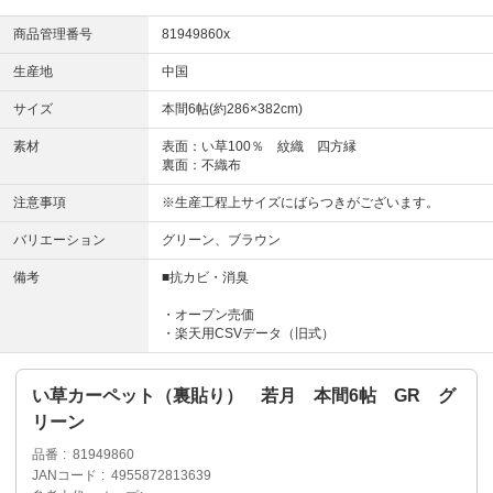
商品管理番号
81949860x
生産地
中国
サイズ
本間6帖(約286×382cm)
素材
表面：い草100％ 紋織 四方縁
裏面：不織布
注意事項
※生産工程上サイズにばらつきがございます。
バリエーション
グリーン、ブラウン
備考
■抗カビ・消臭
・オープン売価
・楽天用CSVデータ（旧式）
い草カーペット（裏貼り） 若月 本間6帖 GR グ
リーン
品番
81949860
JANコード
4955872813639