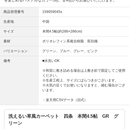
を楽しめるパステルなカラー3色、全4色からお選びいただけます。
商品管理番号
159059045x
生産地
中国
サイズ
本間4.5帖(約286×286cm)
素材
ポリオレフィン系複合樹脂 双目織
バリエーション
グリーン、ブルー、グレー、ピンク
備考
■水洗いOK
※和室に敷き詰める場合は上敷き鋲で固定してご使用
ください。
※生産工程上、サイズにばらつきがございます。
※火気の近くでお使いになりますと、縮む場合がござ
います。
・楽天用CSVデータ（旧式）
洗えるい草風カーペット 四条 本間4.5帖 GR グ
リーン