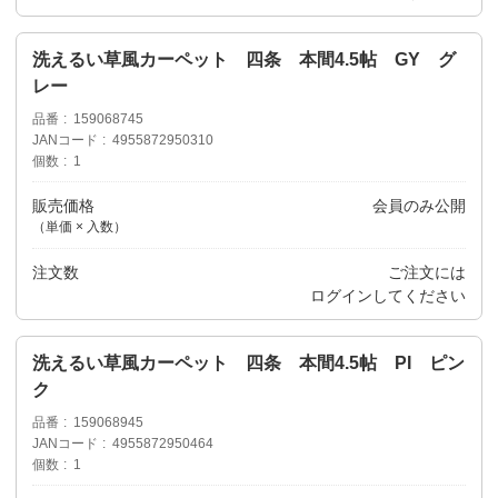
洗えるい草風カーペット 四条 本間4.5帖 GY グ
レー
品番
159068745
JANコード
4955872950310
個数
1
販売価格
会員のみ公開
（単価 × 入数）
注文数
ご注文には
ログイン
してください
洗えるい草風カーペット 四条 本間4.5帖 PI ピン
ク
品番
159068945
JANコード
4955872950464
個数
1