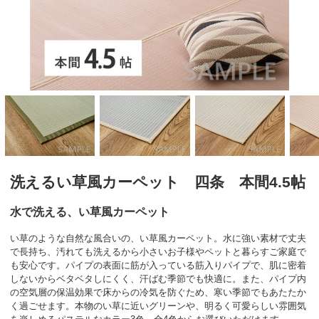
洗えるい草風カーペット 四条 本間4.5帖
水で洗える、い草風カーペット
い草のような自然な風合いの、い草風カーペット。水に強い素材で丈夫
で長持ち、汚れても洗えるから小さいお子様やペットと暮らすご家庭で
も安心です。パイプの表面に筋が入っている筋入りパイプで、肌に密着
しないからベタベタしにくく、汗ばむ季節でも快適に。また、パイプ内
の空気層の保温効果で床からの冷気を防ぐため、寒い季節でもあたたか
く過ごせます。本物のい草に近いグリーンや、明るく可愛らしい雰囲気