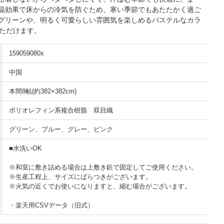
温効果で床からの冷気を防ぐため、寒い季節でもあたたかく過ご
グリーンや、明るく可愛らしい雰囲気を楽しめるパステルなカラ
いただけます。
159059080x
中国
本間8帖(約382×382cm)
ポリオレフィン系複合樹脂 双目織
グリーン、ブルー、グレー、ピンク
■水洗いOK
※和室に敷き詰める場合は上敷き鋲で固定してご使用ください。
※生産工程上、サイズにばらつきがございます。
※火気の近くでお使いになりますと、縮む場合がございます。
・楽天用CSVデータ（旧式）