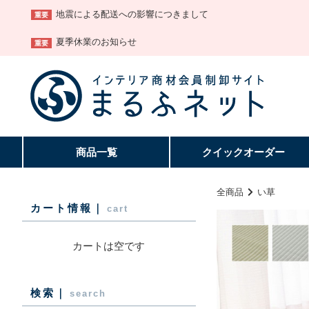
地震による配送への影響につきまして
重要
夏季休業のお知らせ
重要
商品一覧
クイック
オーダー
全商品
い草
カート情報｜
cart
カートは空です
検索｜
search