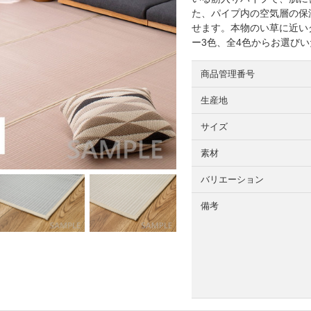
た、パイプ内の空気層の保
せます。本物のい草に近い
ー3色、全4色からお選び
商品管理番号
生産地
サイズ
素材
バリエーション
備考