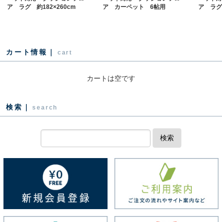
ア ラグ 約182×260cm
ア カーペット 6帖用
ア ラグ 
カート情報｜
cart
カートは空です
検索｜
search
検索