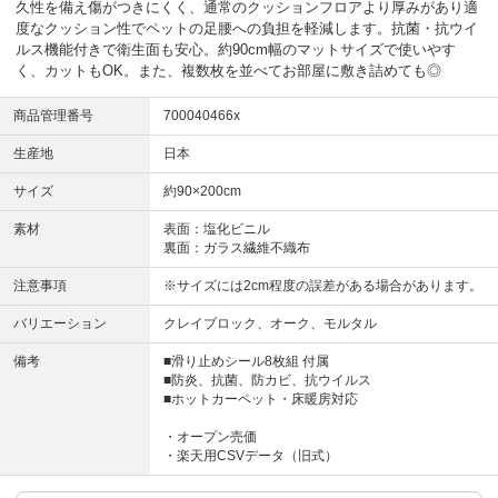
久性を備え傷がつきにくく、通常のクッションフロアより厚みがあり適
度なクッション性でペットの足腰への負担を軽減します。抗菌・抗ウイ
ルス機能付きで衛生面も安心。約90cm幅のマットサイズで使いやす
く、カットもOK。また、複数枚を並べてお部屋に敷き詰めても◎
商品管理番号
700040466x
生産地
日本
サイズ
約90×200cm
素材
表面：塩化ビニル
裏面：ガラス繊維不織布
注意事項
※サイズには2cm程度の誤差がある場合があります。
バリエーション
クレイブロック、オーク、モルタル
備考
■滑り止めシール8枚組 付属
■防炎、抗菌、防カビ、抗ウイルス
■ホットカーペット・床暖房対応
・オープン売価
・楽天用CSVデータ（旧式）