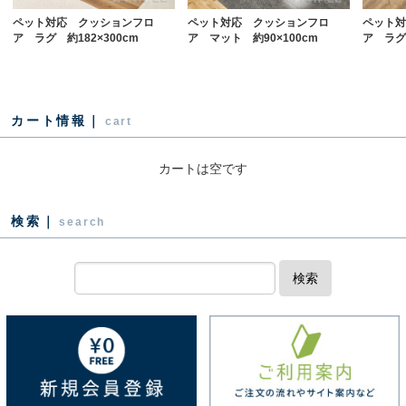
ペット対応 クッションフロ
ペット対応 クッションフロ
ペット対
ア ラグ 約182×300cm
ア マット 約90×100cm
ア ラグ 
カート情報｜
cart
カートは空です
検索｜
search
検索