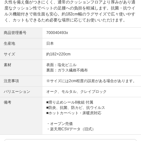
久性を備え傷がつきにくく、通常のクッションフロアより厚みがあり適
度なクッション性でペットの足腰への負担を軽減します。抗菌・抗ウイ
ルス機能付きで衛生面も安心。約182cm幅のラグサイズで広々使いやす
く、カットもできるため必要な場所に応じてお使いいただけます。
商品管理番号
700040493x
生産地
日本
サイズ
約182×220cm
素材
表面：塩化ビニル
裏面：ガラス繊維不織布
注意事項
※サイズには2cm程度の誤差がある場合があります。
バリエーション
オーク、モルタル、クレイブロック
備考
■滑り止めシール8枚組 付属
■防炎、抗菌、防カビ、抗ウイルス
■ホットカーペット・床暖房対応
・オープン売価
・楽天用CSVデータ（旧式）