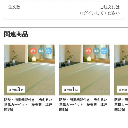
注文数
ご注文には
ログイン
してください
関連商品
防炎・消臭機能付き 洗えるい
防炎・消臭機能付き 洗えるい
防炎・消
草風カーペット 極美爽 江戸
草風カーペット 極美爽 江戸
草風カー
間3帖
間1帖
間10帖