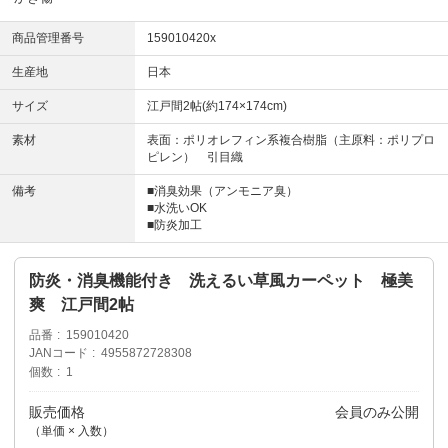
商品管理番号
159010420x
生産地
日本
サイズ
江戸間2帖(約174×174cm)
素材
表面：ポリオレフィン系複合樹脂（主原料：ポリプロ
ピレン） 引目織
備考
■消臭効果（アンモニア臭）
■水洗いOK
■防炎加工
防炎・消臭機能付き 洗えるい草風カーペット 極美
爽 江戸間2帖
品番
159010420
JANコード
4955872728308
個数
1
販売価格
会員のみ公開
（単価 × 入数）