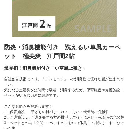
防炎・消臭機能付き 洗えるい草風カーペ
ット 極美爽 江戸間2帖
業界初！消臭機能付き「い草風上敷き」
自社独自技術により、「アンモニア」への消臭性に優れた畳が生まれま
した。
気になる生活臭を短時間で吸着・消臭するため、保育施設や介護施設・
ペットがいるお部屋に最適です。
こんなお悩みを解決します！
1．保育施設 … 子どもの排泄よごれ・におい・転倒時の危険性
2．介護施設 … 介護を要する方の排泄よごれ・におい・転倒時の危険性
3．ペットとの共生空間 … ペットのにおい（体臭）・排泄よごれ・ひっ
かき傷