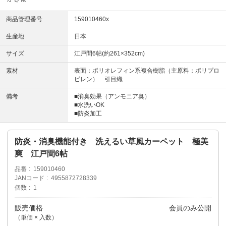
商品管理番号
159010460x
生産地
日本
サイズ
江戸間6帖(約261×352cm)
素材
表面：ポリオレフィン系複合樹脂（主原料：ポリプロ
ピレン） 引目織
備考
■消臭効果（アンモニア臭）
■水洗いOK
■防炎加工
防炎・消臭機能付き 洗えるい草風カーペット 極美
爽 江戸間6帖
品番
159010460
JANコード
4955872728339
個数
1
販売価格
会員のみ公開
（単価 × 入数）