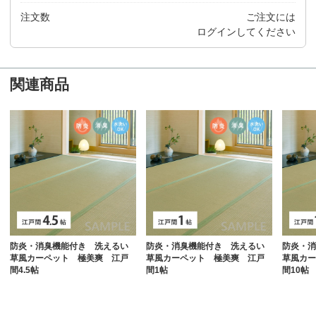
注文数
ご注文には
ログイン
してください
関連商品
防炎・消臭機能付き 洗えるい
防炎・消臭機能付き 洗えるい
防炎・消
草風カーペット 極美爽 江戸
草風カーペット 極美爽 江戸
草風カー
間4.5帖
間1帖
間10帖