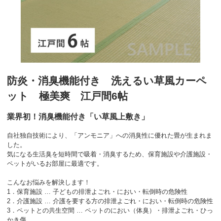
防炎・消臭機能付き 洗えるい草風カーペ
ット 極美爽 江戸間6帖
業界初！消臭機能付き「い草風上敷き」
自社独自技術により、「アンモニア」への消臭性に優れた畳が生まれま
した。
気になる生活臭を短時間で吸着・消臭するため、保育施設や介護施設・
ペットがいるお部屋に最適です。
こんなお悩みを解決します！
1．保育施設 … 子どもの排泄よごれ・におい・転倒時の危険性
2．介護施設 … 介護を要する方の排泄よごれ・におい・転倒時の危険性
3．ペットとの共生空間 … ペットのにおい（体臭）・排泄よごれ・ひっ
かき傷