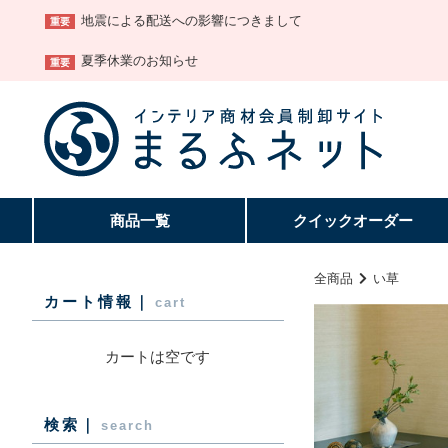
地震による配送への影響につきまして
重要
夏季休業のお知らせ
重要
商品一覧
クイック
オーダー
全商品
い草
カート情報｜
cart
カートは空です
検索｜
search