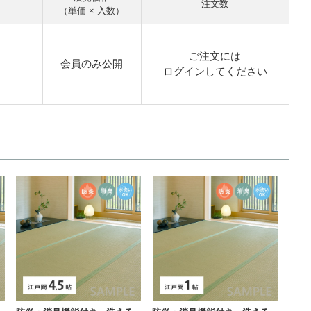
注文数
（単価 × 入数）
ご注文には
会員のみ公開
ログイン
してください