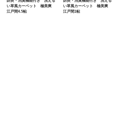
防炎・消臭機能付き 洗える
防炎・消臭機能付き 洗える
い草風カーペット 極美爽
い草風カーペット 極美爽
江戸間4.5帖
江戸間1帖