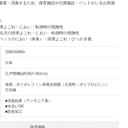
吸着・消臭するため、保育施設や介護施設・ペットがいるお部屋
！
排泄よごれ・におい・転倒時の危険性
要する方の排泄よごれ・におい・転倒時の危険性
… ペットのにおい（体臭）・排泄よごれ・ひっかき傷
159010480x
日本
江戸間8帖(約352×352cm)
表面：ポリオレフィン系複合樹脂（主原料：ポリプロピレン）
引目織
■消臭効果（アンモニア臭）
■水洗いOK
■防炎加工
販売価格